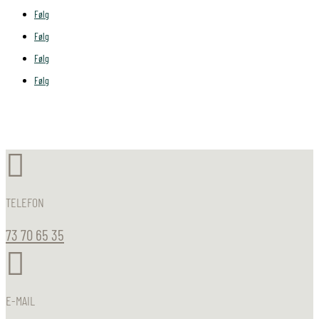
Følg
Følg
Følg
Følg

TELEFON
73 70 65 35

E-MAIL