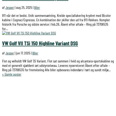
af
Jesper
|
aug 25, 2025
|
Biler
911 når det er bedst. Unik sammensætning. Kreide speciallakering krydret med Bicolor
kabine i Cognac/Espresso. En kombination der skiller den ud fra 911-flokken. Komplet
historik fra Porsche og sidste service i feb.26. Åbent efter aftale – Ring på 73706535
for...
VW Golf VII TSi 150 Highline Variant DSG
af
Jesper
|
jun 17, 2025
|
Biler
Flot og velholdt VW Golf 7,5 Variant. Flot sat sammen i hvid og alcantara-sportskabine og
med et generelt sjældent set udstyrsniveau. Leveres nyserviceret Åbent efter aftale –
Ring på 73706535 for fremvisning Alle biler opbevares indendørs i tørt og sundt miljø...
« Gamle poster
FØLG OS