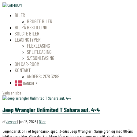
BILER
BRUGTE BILER
BIL PÅ BESTILLING
SOLGTE BILER
LEASINGTYPER
FLEXLEASING
SPLITLEASING
SÆSONLEASING
OM CAR-ROOM
KONTAKT
ANDERS: 2178 3288
DANISH
▼
Vælg en side
Jeep Wrangler Unlimited T Sahara aut. 4×4
af
Jesper
|
jun 16, 2026
|
Biler
Legendarisk bil i et legendarisk spec. 3-dørs Jeep Wrangler i Sarge grøn og med 80-års
jubilæumspakke. Bilen der kan klare både vinter og sommer med stil. Flexleasing