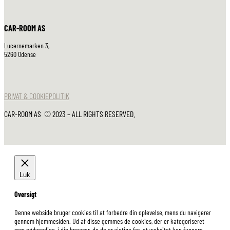
CAR-ROOM AS
Lucernemarken 3,
5260 Odense
PRIVAT & COOKIEPOLITIK
CAR-ROOM AS © 2023 – ALL RIGHTS RESERVED.
Luk
Oversigt
Denne webside bruger cookies til at forbedre din oplevelse, mens du navigerer
gennem hjemmesiden. Ud af disse gemmes de cookies, der er kategoriseret
som nødvendige, i din browser, da de er vigtige for, at websitet kan fungere