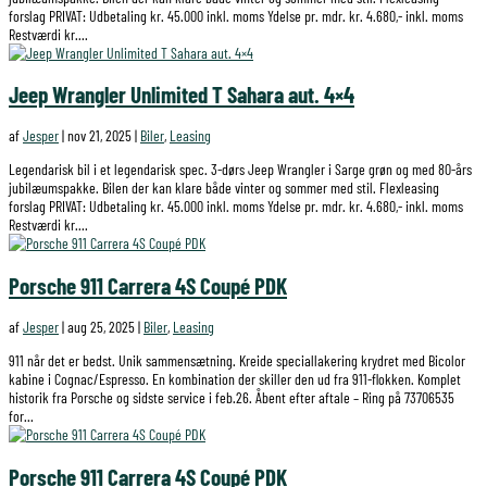
forslag PRIVAT: Udbetaling kr. 45.000 inkl. moms Ydelse pr. mdr. kr. 4.680,- inkl. moms
Restværdi kr....
Jeep Wrangler Unlimited T Sahara aut. 4×4
af
Jesper
|
nov 21, 2025
|
Biler
,
Leasing
Legendarisk bil i et legendarisk spec. 3-dørs Jeep Wrangler i Sarge grøn og med 80-års
jubilæumspakke. Bilen der kan klare både vinter og sommer med stil. Flexleasing
forslag PRIVAT: Udbetaling kr. 45.000 inkl. moms Ydelse pr. mdr. kr. 4.680,- inkl. moms
Restværdi kr....
Porsche 911 Carrera 4S Coupé PDK
af
Jesper
|
aug 25, 2025
|
Biler
,
Leasing
911 når det er bedst. Unik sammensætning. Kreide speciallakering krydret med Bicolor
kabine i Cognac/Espresso. En kombination der skiller den ud fra 911-flokken. Komplet
historik fra Porsche og sidste service i feb.26. Åbent efter aftale – Ring på 73706535
for...
Porsche 911 Carrera 4S Coupé PDK