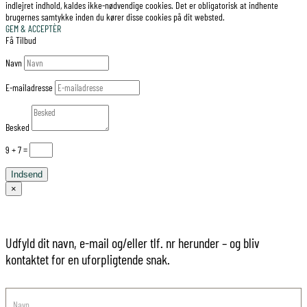
indlejret indhold, kaldes ikke-nødvendige cookies. Det er obligatorisk at indhente
brugernes samtykke inden du kører disse cookies på dit websted.
GEM & ACCEPTÈR
Få Tilbud
Navn
E-mailadresse
Besked
9 + 7
=
Indsend
×
Skal vi hjælpe dig med at finde din drømmebil?
Udfyld dit navn, e-mail og/eller tlf. nr herunder – og bliv
kontaktet for en uforpligtende snak.
Pop
up