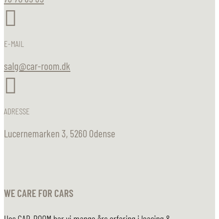

E-MAIL
salg@car-room.dk

ADRESSE
Lucernemarken 3, 5260 Odense
WE CARE FOR CARS
Hos CAR-ROOM har vi mange års erfaring i leasing &