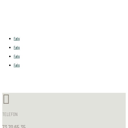
FØLG OS
Følg
Følg
Følg
Følg

TELEFON
73 70 65 35